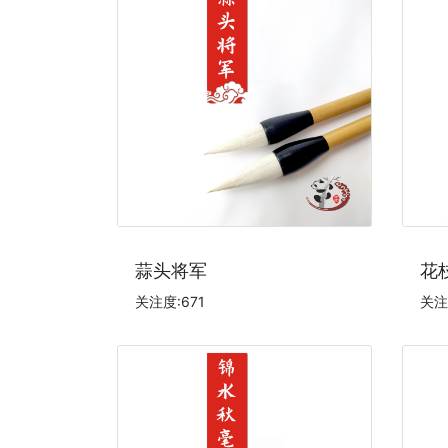
蒜头将军
花
关注度:671
关注