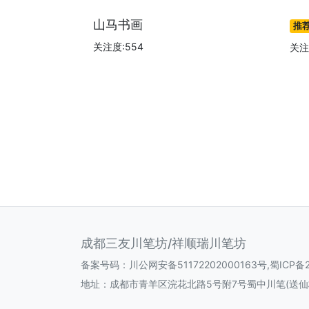
山马书画
推
关注度:554
关注
成都三友川笔坊/祥顺瑞川笔坊
备案号码：
川公网安备51172202000163号
,
蜀ICP备2
地址：成都市青羊区浣花北路5号附7号蜀中川笔(送仙