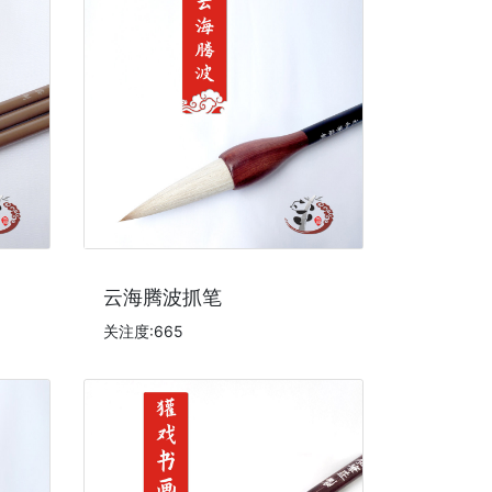
云海腾波抓笔
关注度:665