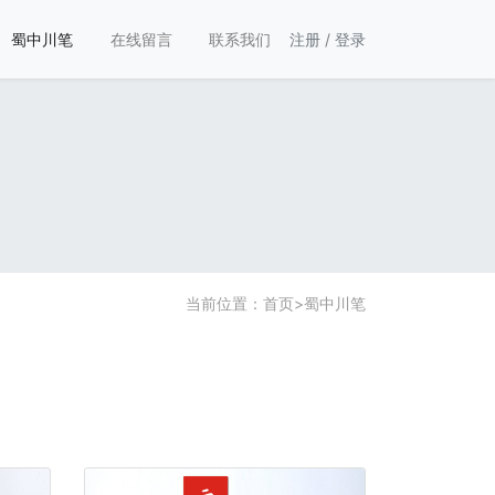
蜀中川笔
在线留言
联系我们
注册
/
登录
当前位置：
首页
>
蜀中川笔