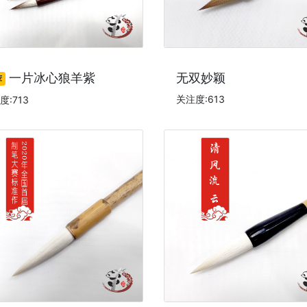
一片冰心狼羊紫
无双妙颖
荐
关注度:613
度:713