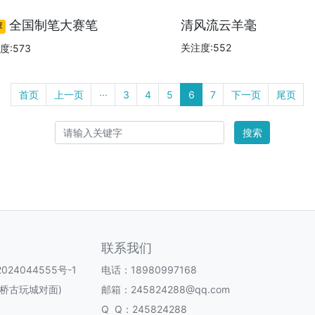
全国制笔大赛笔
清风流云羊毫
荐
关注度:552
度:573
首页
上一页
···
3
4
5
6
7
下一页
尾页
搜索
联系我们
024044555号-1
电话：18980997168
桥古玩城对面)
邮箱：245824288@qq.com
Q Q：245824288