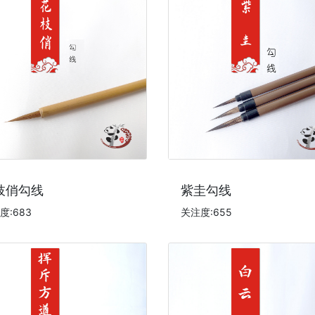
枝俏勾线
紫圭勾线
度:683
关注度:655