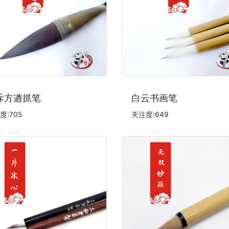
斥方遒抓笔
白云书画笔
度:705
关注度:649