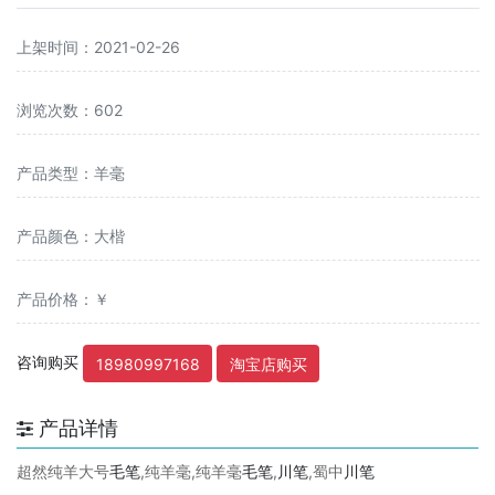
上架时间：2021-02-26
浏览次数：602
产品类型：羊毫
产品颜色：大楷
产品价格：￥
咨询购买
18980997168
淘宝店购买
产品详情
超然纯羊大号
毛笔
,纯羊毫,纯羊毫
毛笔
,
川笔
,蜀中
川笔