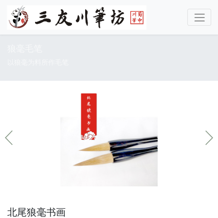
狼毫毛笔
以狼毫为料所作毛笔
北尾狼毫书画