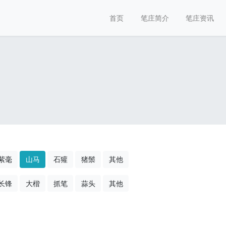
首页
笔庄简介
笔庄资讯
紫毫
山马
石獾
猪鬃
其他
长锋
大楷
抓笔
蒜头
其他