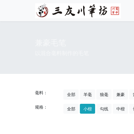
兼豪毛笔
以混合毫料制作的毛笔
毫料：
全部
羊毫
狼毫
兼豪
规格：
全部
小楷
勾线
中楷