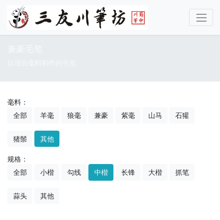
兼豪毛笔
以混合毫料制作的毛笔
毫料：
全部
羊毫
狼毫
兼豪
紫毫
山马
石獾
猪鬃
其他
规格：
全部
小楷
勾线
中楷
长锋
大楷
抓笔
蒜头
其他