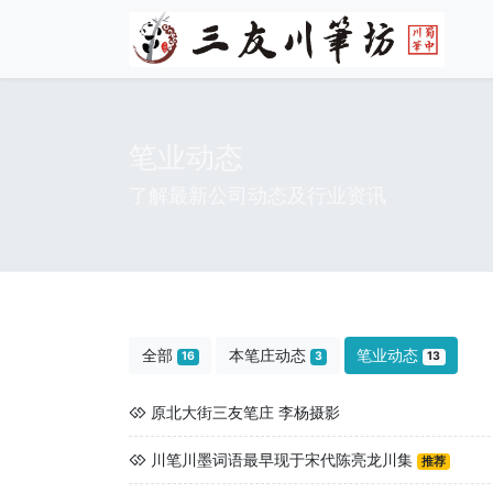
笔业动态
了解最新公司动态及行业资讯
全部
本笔庄动态
笔业动态
16
3
13
原北大街三友笔庄 李杨摄影
川笔川墨词语最早现于宋代陈亮龙川集
推荐